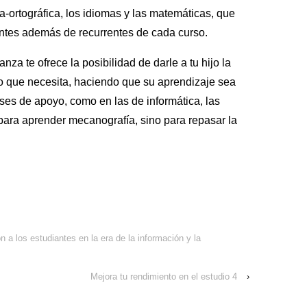
-ortográfica, los idiomas y las matemáticas, que
ntes además de recurrentes de cada curso.
nza te ofrece la posibilidad de darle a tu hijo la
o que necesita, haciendo que su aprendizaje sea
lases de apoyo, como en las de informática, las
para aprender mecanografía, sino para repasar la
 a los estudiantes en la era de la información y la
Mejora tu rendimiento en el estudio 4
›