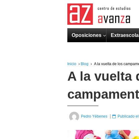
Oposiciones
Extraescola
Inicio
›
Blog
›
A la vuelta de los campa
A la vuelta 
campamen
Pedro Yébenes
Publicado e